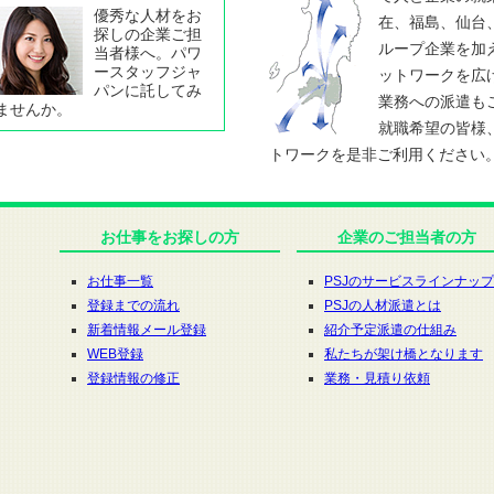
優秀な人材をお
在、福島、仙台
探しの企業ご担
ループ企業を加
当者様へ。パワ
ースタッフジャ
ットワークを広
パンに託してみ
業務への派遣も
ませんか。
就職希望の皆様
トワークを是非ご利用ください
お仕事をお探しの方
企業のご担当者の方
お仕事一覧
PSJのサービスラインナップ
登録までの流れ
PSJの人材派遣とは
新着情報メール登録
紹介予定派遣の仕組み
WEB登録
私たちが架け橋となります
登録情報の修正
業務・見積り依頼