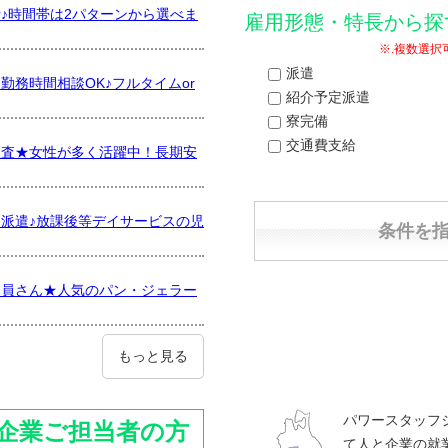
♪時間帯は2パターンから選べま
雇用形態・特長から探
※.複数選
派遣
務時間相談OK♪フルタイムor
紹介予定派遣
寮完備
交通費支給
検査★女性が多く活躍中！長期安
派遣♪放課後等デイサービスの児
売員さん★人気のパン・ジェラー
もっと見る
パワースタッフ
企業ご担当者の方
て人と企業の就