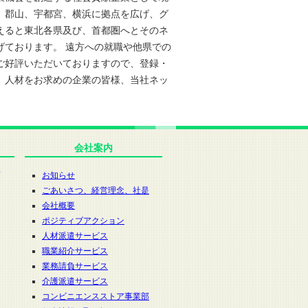
、郡山、宇都宮、横浜に拠点を広げ、グ
えると東北各県及び、首都圏へとそのネ
げております。 遠方への就職や他県での
ご好評いただいておりますので、登録・
、人材をお求めの企業の皆様、当社ネッ
。
会社案内
お知らせ
ごあいさつ、経営理念、社是
会社概要
ポジティブアクション
人材派遣サービス
職業紹介サービス
業務請負サービス
介護派遣サービス
コンビニエンスストア事業部